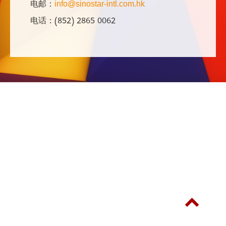
电邮：
info@sinostar-intl.com.hk
电话：(852) 2865 0062