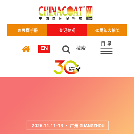
目 录
EN
搜索