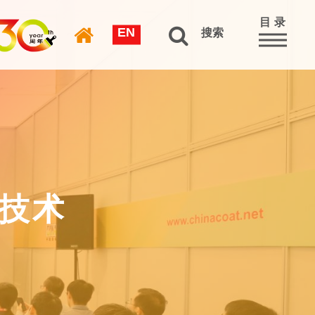
目 录
EN
搜索
」技术