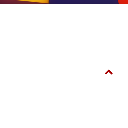
© SINOSTAR-ITE INTERNATIONAL LIMITED 新展星展