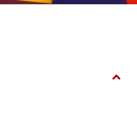
© SINOSTAR-ITE INTERNATIONAL LIMITED 新展星展