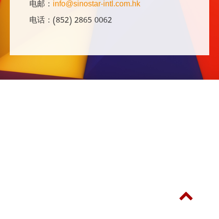
电邮：
info@sinostar-intl.com.hk
电话：(852) 2865 0062