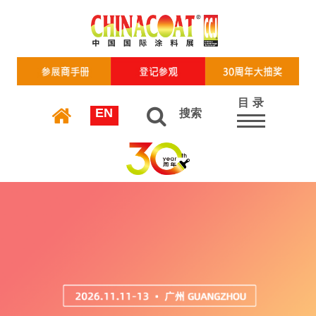
目 录
EN
搜索