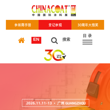
目 录
EN
搜索